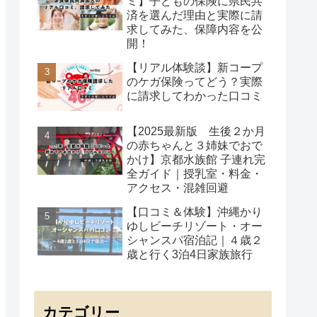
ミ】子どもの保険に県民共
済を選んだ理由と実際に請
求してみた、保障内容を公
開！
【リアル体験談】新コープ
のケガ保険ってどう？実際
に請求してわかった口コミ
【2025最新版 生後２か月
の赤ちゃんと３姉妹でおで
かけ】京都水族館 子連れ完
全ガイド｜授乳室・料金・
アクセス・混雑回避
【口コミ＆体験】沖縄かり
ゆしビーチリゾート・オー
シャンスパ宿泊記｜４歳２
歳と行く3泊4日家族旅行
カテゴリー