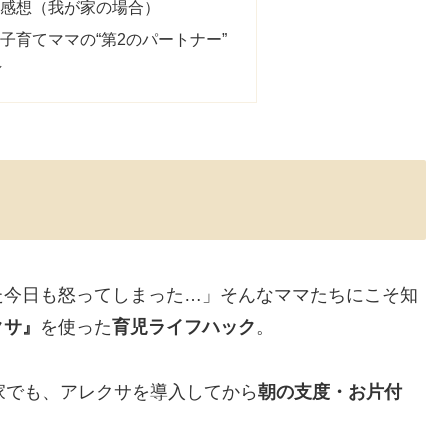
な感想（我が家の場合）
子育てママの“第2のパートナー”
／
た今日も怒ってしまった…」そんなママたちにこそ知
クサ』
を使った
育児ライフハック
。
家でも、アレクサを導入してから
朝の支度・お片付