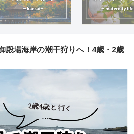
県御殿場海岸の潮干狩りへ！4歳・2歳