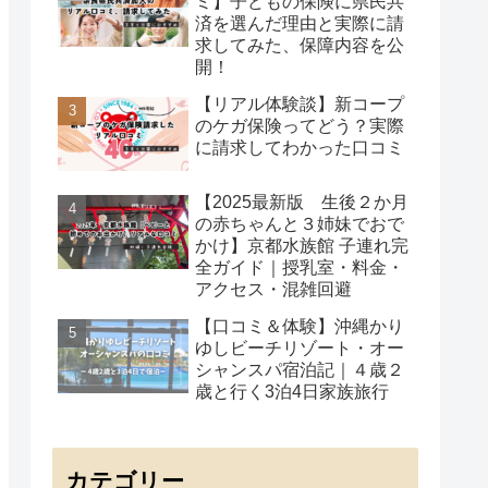
ミ】子どもの保険に県民共
済を選んだ理由と実際に請
求してみた、保障内容を公
開！
【リアル体験談】新コープ
のケガ保険ってどう？実際
に請求してわかった口コミ
【2025最新版 生後２か月
の赤ちゃんと３姉妹でおで
かけ】京都水族館 子連れ完
全ガイド｜授乳室・料金・
アクセス・混雑回避
【口コミ＆体験】沖縄かり
ゆしビーチリゾート・オー
シャンスパ宿泊記｜４歳２
歳と行く3泊4日家族旅行
カテゴリー